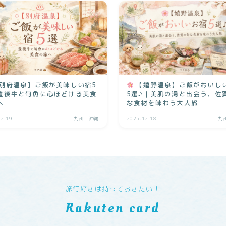
別府温泉】ご飯が美味しい宿5
【嬉野温泉】ご飯がおいし
豊後牛と旬魚に心ほどける美食
5選♪｜美肌の湯と出会う、佐
へ
な食材を味わう大人旅
12.19
九州・沖縄
2025.12.18
九
旅行好きは持っておきたい！
Rakuten card