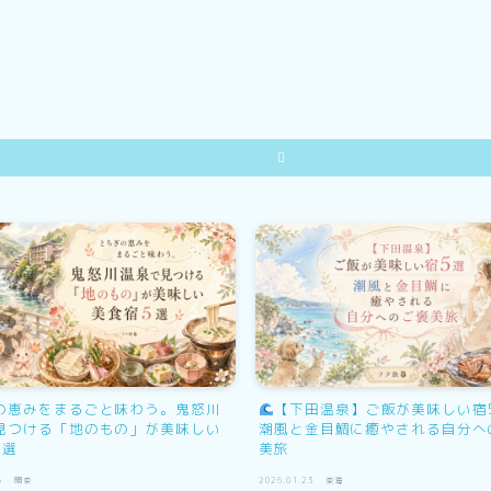
の恵みをまるごと味わう。鬼怒川
【下田温泉】ご飯が美味しい宿
見つける「地のもの」が美味しい
潮風と金目鯛に癒やされる自分へ
5選
美旅
関東
2026.01.23
東海