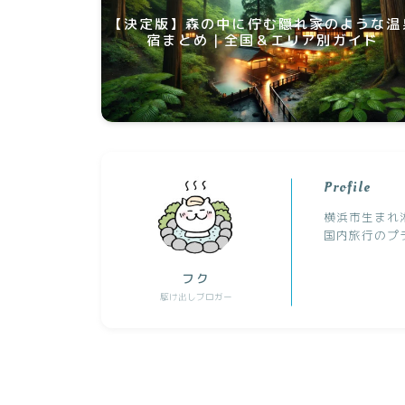
【決定版】森の中に佇む隠れ家のような温
宿まとめ｜全国＆エリア別ガイド
Profile
横浜市生まれ
国内旅行のプ
フク
駆け出しブロガー