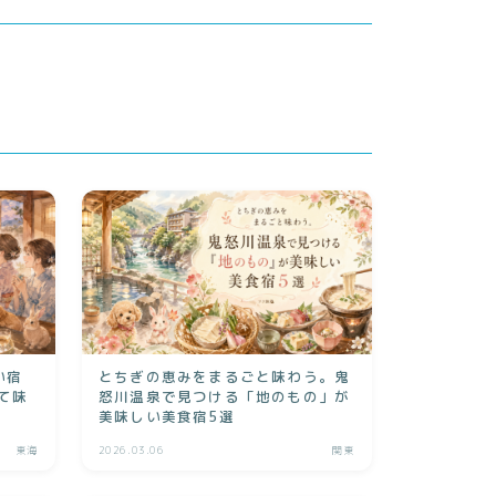
い宿
とちぎの恵みをまるごと味わう。鬼
て味
怒川温泉で見つける「地のもの」が
美味しい美食宿5選
東海
2026.03.06
関東