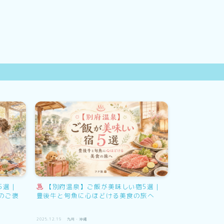
5選｜
【別府温泉】ご飯が美味しい宿5選｜
【熊本】ご
のご褒
豊後牛と旬魚に心ほどける美食の旅へ
海の幸から阿
美食の湯宿へ
2025.12.19
九州・沖縄
2026.06.20
九州・沖