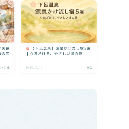
いお宿
【下呂温泉】源泉かけ流し宿5選
賀の旬
｜心ほどける、やさしい湯の旅
州・沖縄
2025.12.17
東海