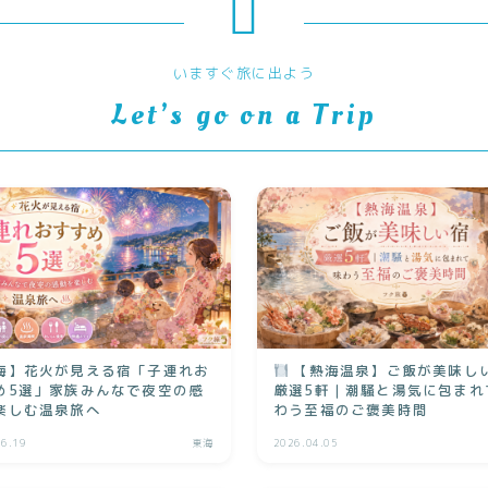
いますぐ旅に出よう
Let’s go on a Trip
海】花火が見える宿「子連れお
【熱海温泉】ご飯が美味し
め5選」家族みんなで夜空の感
厳選5軒｜潮騒と湯気に包まれ
楽しむ温泉旅へ
わう至福のご褒美時間
06.19
東海
2026.04.05