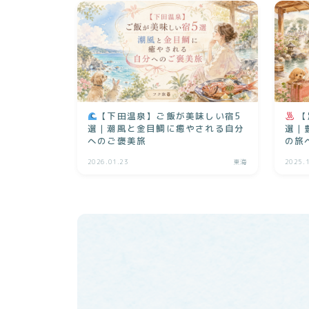
【下田温泉】ご飯が美味しい宿5
【
選｜潮風と金目鯛に癒やされる自分
選｜
へのご褒美旅
の旅
2026.01.23
東海
2025.