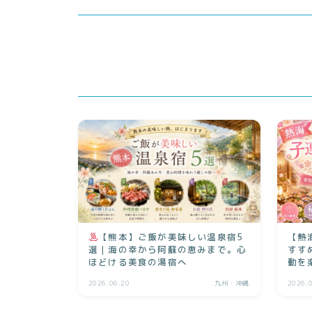
【熊本】ご飯が美味しい温泉宿5
【熱
選｜海の幸から阿蘇の恵みまで。心
すす
ほどける美食の湯宿へ
動を
2026.06.20
九州・沖縄
2026.