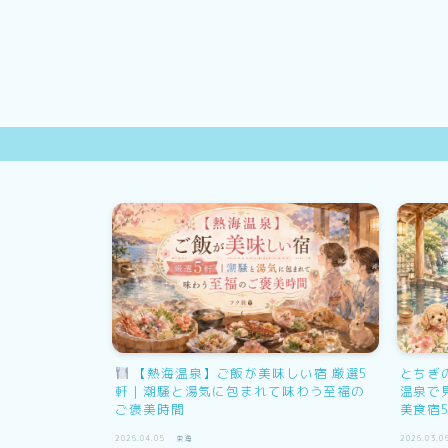
子連れおすす
【熱海温泉】ご飯が美味しい宿 厳選5
とちぎ
の感動を楽し
軒｜潮騒と湯気に包まれて味わう至福の
温泉で
ご褒美時間
美食宿
2026.04.05
東海
2026.03.06